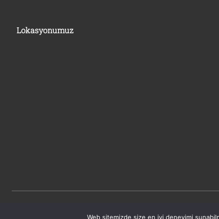
Lokasyonumuz
Web sitemizde size en iyi deneyimi sunabilm