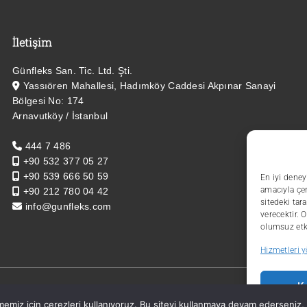
İletişim
Günfleks San. Tic. Ltd. Şti.
Yassıören Mahallesi, Hadımköy Caddesi Akpınar Sanayi
Bölgesi No: 174
Arnavutköy / İstanbul
444 7 486
+90 532 377 05 27
+90 539 666 50 59
En iyi deney
amacıyla çer
+90 212 780 04 42
sitedeki tar
info@gunfleks.com
verecektir. 
olumsuz etki
Hizmetleri 
Ka
© 2025 Günfleks San. Tic. Ltd. Şti. Tüm hakları saklıdır.
emiz için çerezleri kullanıyoruz. Bu siteyi kullanmaya devam ederseniz, b