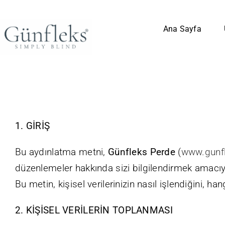
Skip
to
Ana Sayfa
content
1. GİRİŞ
Bu aydınlatma metni,
Günfleks Perde
(
www.gunfl
düzenlemeler hakkında sizi bilgilendirmek amacıyla 
Bu metin, kişisel verilerinizin nasıl işlendiğini, ha
2. KİŞİSEL VERİLERİN TOPLANMASI