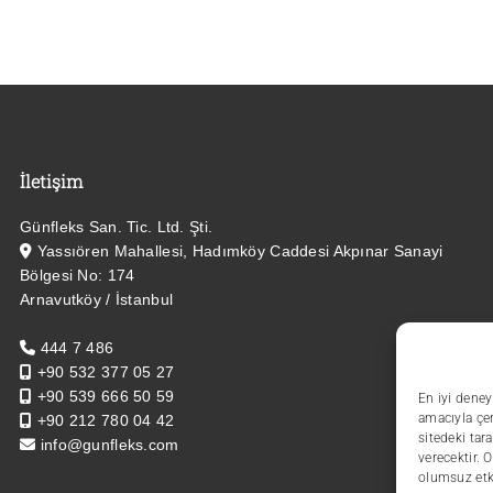
İletişim
Günfleks San. Tic. Ltd. Şti.
Yassıören Mahallesi, Hadımköy Caddesi Akpınar Sanayi
Bölgesi No: 174
Arnavutköy / İstanbul
444 7 486
+90 532 377 05 27
+90 539 666 50 59
En iyi deney
amacıyla çer
+90 212 780 04 42
sitedeki tar
info@gunfleks.com
verecektir. 
olumsuz etki