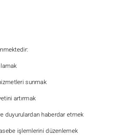
lenmektedir:
ağlamak
hizmetleri sunmak
etini artırmak
ve duyurulardan haberdar etmek
hasebe işlemlerini düzenlemek