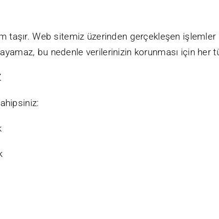
em taşır. Web sitemiz üzerinden gerçekleşen işlemler ş
layamaz, bu nedenle verilerinizin korunması için her 
Z
sahipsiniz:
k
k